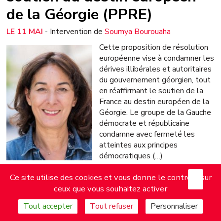
de la Géorgie (PPRE)
11 MAI
- Intervention de
Soumya Bourouaha
Cette proposition de résolution
européenne vise à condamner les
dérives illibérales et autoritaires
du gouvernement géorgien, tout
en réaffirmant le soutien de la
France au destin européen de la
Géorgie. Le groupe de la Gauche
démocrate et républicaine
condamne avec fermeté les
atteintes aux principes
démocratiques (…)
X
Mas
Ce site utilise des cookies et vous donne le contrôle sur
PARTAGER
Soumya Bourouaha
ceux que vous souhaitez activer
LIRE LA SUITE
Tout accepter
Tout refuser
Personnaliser