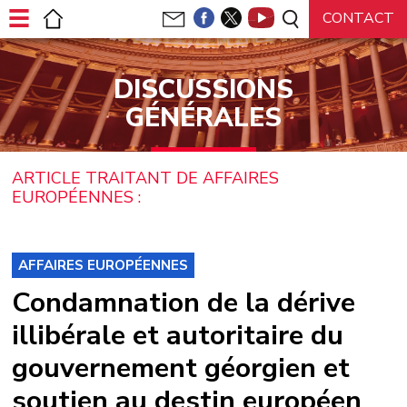
Panneau de gestion des cookies
DISCUSSIONS
GÉNÉRALES
ARTICLE TRAITANT DE AFFAIRES
EUROPÉENNES :
AFFAIRES EUROPÉENNES
Condamnation de la dérive
illibérale et autoritaire du
gouvernement géorgien et
soutien au destin européen