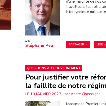
d’une majorité de nos co
travailleurs, les retrait
intersyndicale puissante
PARTAGER
LIRE L
Stéphane Peu
QUESTIONS AU GOUVERNEMENT
Pour justifier votre réf
la faillite de notre régim
10 JANVIER 2023
- par
André Chassaigne
Madame la Première min