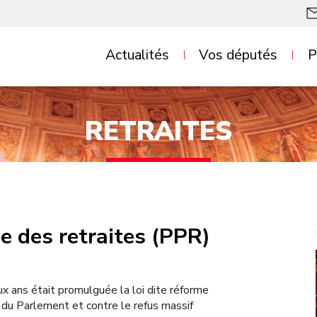
Questions au
Pro
Actualités
Vos députés
P
gouvernement
Pro
Lettre des députés
rés
RETRAITES
Communiqués de
Nos
presse
par
Dans la presse
Nos
dan
e des retraites (PPR)
eux ans était promulguée la loi dite réforme
 du Parlement et contre le refus massif