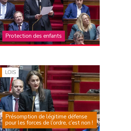
Protection des enfants
La crise structurelle de la protection de
l’enfance, que subissent les enfants, leurs
familles, les professionnels et les associations
qui les accompagnent, est largement
documentée depuis de (…)
LOIS
Présomption de légitime défense
pour les forces de l’ordre, c’est non !