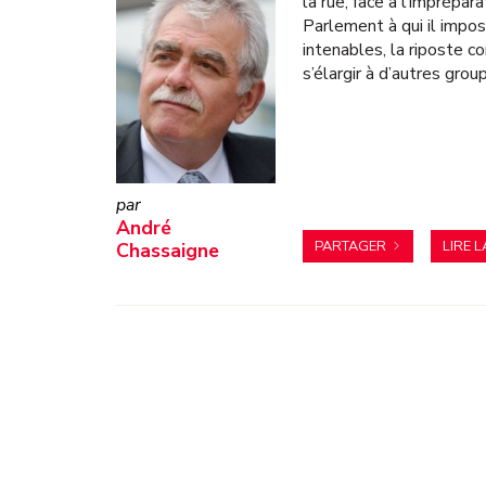
la rue, face à l’imprépa
Parlement à qui il impo
intenables, la riposte 
s’élargir à d’autres grou
André
PARTAGER
LIRE L
Chassaigne