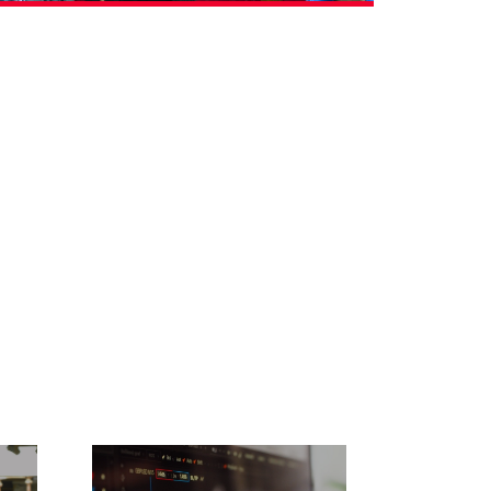
Il est des textes dont on sait, au moment
même où on les examine, qu’ils laisseront une
trace dans notre droit, mais aussi dans des
corps et dans les larmes de mères, de pères,
d’amis. Des textes (…)