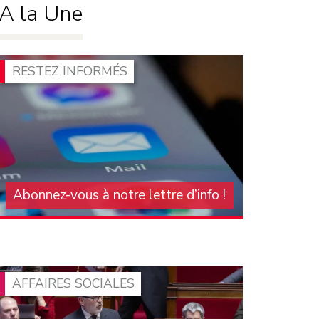
A la Une
RESTEZ INFORMÉS
Abonnez-vous à notre lettre d’info !
Pour vous tenir au courant de l'actualité du
groupe communiste à l'Assemblée nationale,
abonnez-vous à notre lettre d'information
mensuelle. On compte sur vous pour la faire
connaître et la diffuser !
AFFAIRES SOCIALES