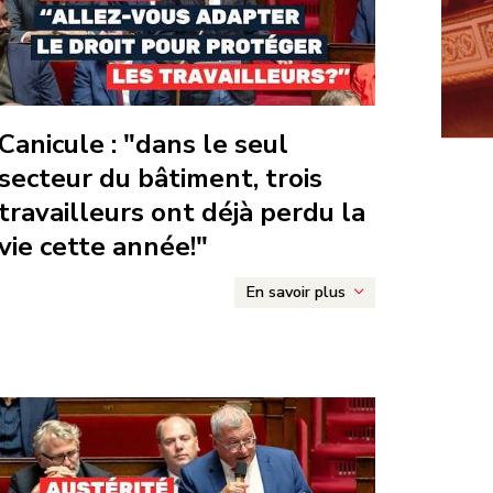
Développement
durable
Motions de
censure
Défense nationale
icule : "dans le seul
Niches
parlementaires
secteur du bâtiment, trois
Finances
travailleurs ont déjà perdu la
vie cette année!"
Lois
En savoir plus