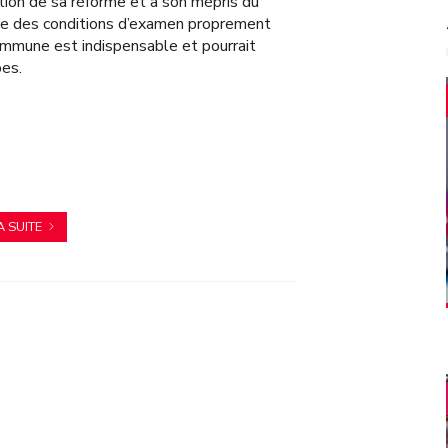
ration de sa réforme et à son mépris du
se des conditions d’examen proprement
commune est indispensable et pourrait
pes.
A SUITE