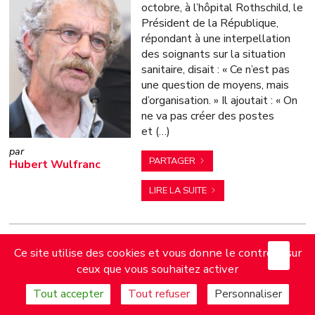
octobre, à l’hôpital Rothschild, le
Président de la République,
répondant à une interpellation
des soignants sur la situation
sanitaire, disait : « Ce n’est pas
une question de moyens, mais
d’organisation. » Il ajoutait : « On
ne va pas créer des postes
et (…)
PARTAGER
Hubert Wulfranc
LIRE LA SUITE
X
Mas
Ce site utilise des cookies et vous donne le contrôle sur
AFFAIRES SOCIALES
ceux que vous souhaitez activer
Approviosionnement en
Tout accepter
Tout refuser
Personnaliser