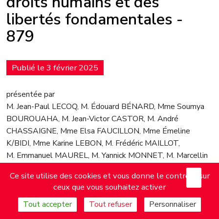
droits humains et des
libertés fondamentales -
879
Publié le 3 février 2025
présentée par
M. Jean-Paul LECOQ, M. Édouard BÉNARD, Mme Soumya
BOUROUAHA, M. Jean-Victor CASTOR, M. André
CHASSAIGNE, Mme Elsa FAUCILLON, Mme Émeline
K/BIDI, Mme Karine LEBON, M. Frédéric MAILLOT,
M. Emmanuel MAUREL, M. Yannick MONNET, M. Marcellin
NADEAU, M. Stéphane PEU, Mme Mereana REID
X
Mas
Ce site utilise des cookies et vous donne le contrôle sur
ARBELOT, M. Davy RIMANE, M. Nicolas SANSU,
ceux que vous souhaitez activer
M. Emmanuel TJIBAOU, M. Guillaume GOUFFIER
VALENTE, Mme Dominique VOYNET, M. Alexis
Tout accepter
Tout refuser
Personnaliser
CORBIÈRE, Mme Marie POCHON, M. Jean-Louis