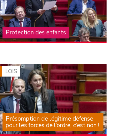
Protection des enfants
La crise structurelle de la protection de
l’enfance, que subissent les enfants, leurs
familles, les professionnels et les associations
qui les accompagnent, est largement
documentée depuis de (…)
LOIS
Présomption de légitime défense
pour les forces de l’ordre, c’est non !
Il est des textes dont on sait, au moment