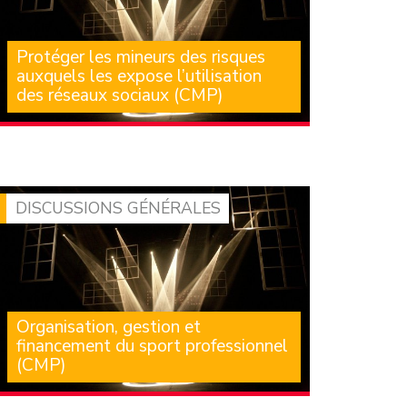
Protéger les mineurs des risques
auxquels les expose l’utilisation
des réseaux sociaux (CMP)
Cette proposition de loi nous avait été
présentée comme la plus ambitieuse des deux
textes en discussion, (…)
DISCUSSIONS GÉNÉRALES
Organisation, gestion et
financement du sport professionnel
(CMP)
Le débat du 29 juin en séance publique a été