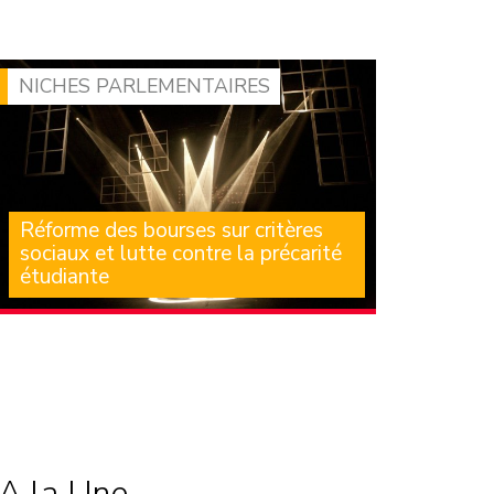
l’occasion, pour le groupe de la Gauche
démocrate et (…)
NICHES PARLEMENTAIRES
Réforme des bourses sur critères
sociaux et lutte contre la précarité
étudiante
Nous nous souvenons tous des files d’attente
d’étudiants devant les distributions
alimentaires lors de la (…)
A la Une