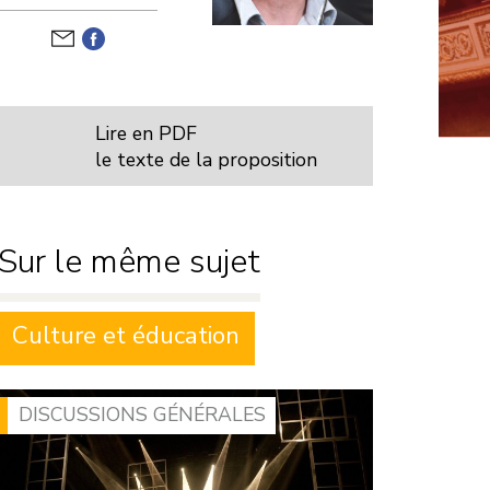
Développement
durable
Motions de
censure
Défense nationale
Lire en PDF
Niches
le texte de la proposition
parlementaires
Finances
Sur le même sujet
Lois
Culture et éducation
DISCUSSIONS GÉNÉRALES