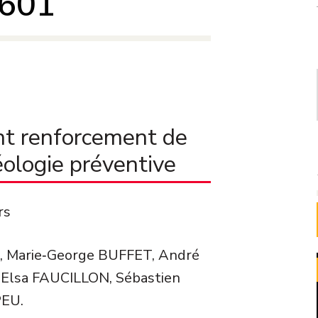
1601
ant renforcement de
héologie préventive
rs
 Marie‑George BUFFET, André
Elsa FAUCILLON, Sébastien
PEU.