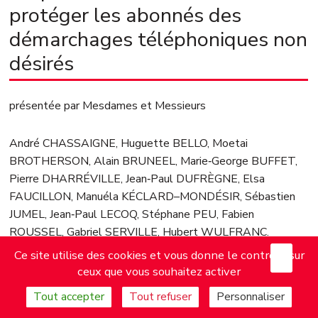
protéger les abonnés des
démarchages téléphoniques non
désirés
présentée par Mesdames et Messieurs
André CHASSAIGNE, Huguette BELLO, Moetai
BROTHERSON, Alain BRUNEEL, Marie‑George BUFFET,
Pierre DHARRÉVILLE, Jean‑Paul DUFRÈGNE, Elsa
FAUCILLON, Manuéla KÉCLARD–MONDÉSIR, Sébastien
JUMEL, Jean‑Paul LECOQ, Stéphane PEU, Fabien
ROUSSEL, Gabriel SERVILLE, Hubert WULFRANC.
X
Mas
Ce site utilise des cookies et vous donne le contrôle sur
EXPOSÉ DES MOTIFS
ceux que vous souhaitez activer
Tout accepter
Tout refuser
Personnaliser
Mesdames, Messieurs,