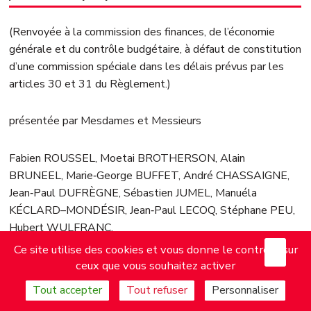
(Renvoyée à la commission des finances, de l’économie
générale et du contrôle budgétaire, à défaut de constitution
d’une commission spéciale dans les délais prévus par les
articles 30 et 31 du Règlement.)
présentée par Mesdames et Messieurs
Fabien ROUSSEL, Moetai BROTHERSON, Alain
BRUNEEL, Marie‑George BUFFET, André CHASSAIGNE,
Jean‑Paul DUFRÈGNE, Sébastien JUMEL, Manuéla
KÉCLARD–MONDÉSIR, Jean‑Paul LECOQ, Stéphane PEU,
Hubert WULFRANC.
X
Mas
Ce site utilise des cookies et vous donne le contrôle sur
Député‑e‑s.
ceux que vous souhaitez activer
Tout accepter
Tout refuser
Personnaliser
EXPOSÉ DES MOTIFS