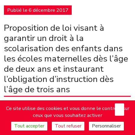
Publié le 6 décembre 2017
Proposition de loi visant à
garantir un droit à la
scolarisation des enfants dans
les écoles maternelles dès l’âge
de deux ans et instaurant
l’obligation d’instruction dès
l’âge de trois ans
X
Mas
présentée par Mesdames et Messieurs
Ce site utilise des cookies et vous donne le contrôle sur
ceux que vous souhaitez activer
Marie‑George BUFFET, Elsa FAUCILLON, Bruno Nestor
Tout accepter
Tout refuser
Personnaliser
AZEROT, Huguette BELLO, Alain BRUNEEL, André