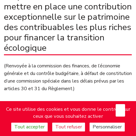
mettre en place une contribution
exceptionnelle sur le patrimoine
des contribuables les plus riches
pour financer la transition
écologique
(Renvoyée à la commission des finances, de l’économie
générale et du contrôle budgétaire, à défaut de constitution
d’une commission spéciale dans les délais prévus par les
articles 30 et 31 du Règlement.)
présentée par
X
Mas
Ce site utilise des cookies et vous donne le contrôle sur
ceux que vous souhaitez activer
M. Nicolas SANSU, M. Édouard BÉNARD, Mme Soumya
Tout accepter
Tout refuser
Personnaliser
BOUROUAHA, M. Jean-Victor CASTOR, M. Steve