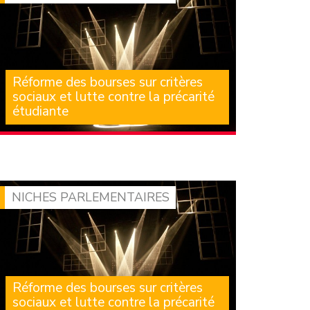
Réforme des bourses sur critères
sociaux et lutte contre la précarité
étudiante
Nous nous souvenons tous des files d’attente
d’étudiants devant les distributions
alimentaires lors de la (…)
NICHES PARLEMENTAIRES
Réforme des bourses sur critères
sociaux et lutte contre la précarité