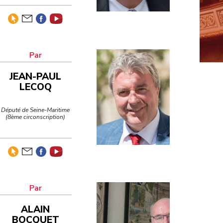
Développement
durable
Motions de
censure
Défense nationale
Niches
JEAN-PAUL
parlementaires
Finances
LECOQ
Député de Seine-Maritime
Lois
(8ème circonscription)
ALAIN
BOCQUET