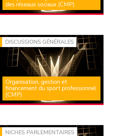
des réseaux sociaux (CMP)
Cette proposition de loi nous avait été
présentée comme la plus ambitieuse des deux
textes en discussion, (…)
DISCUSSIONS GÉNÉRALES
Organisation, gestion et
financement du sport professionnel
(CMP)
Le débat du 29 juin en séance publique a été
l’occasion, pour le groupe de la Gauche
démocrate et (…)
NICHES PARLEMENTAIRES