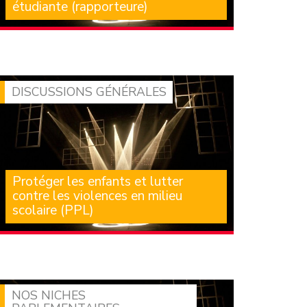
étudiante (rapporteure)
La proposition de loi que je vous présente
intervient dans un contexte d’urgence sociale
qui doit toutes (…)
DISCUSSIONS GÉNÉRALES
Protéger les enfants et lutter
contre les violences en milieu
scolaire (PPL)
Chaque année, en France, près de 160 000
enfants sont victimes de violences sexuelles,
selon les (…)
NOS NICHES