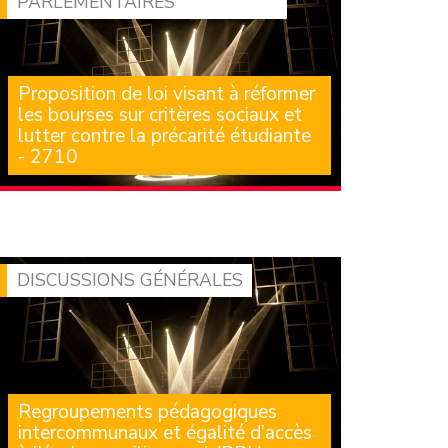
PARLEMENTAIRES
Proposition de loi visant à réformer
les bourses sur critères sociaux et
lutter contre la précarité étudiante
- 2710
(Renvoyée à la commission des affaires
culturelles et de l’éducation, à défaut de
constitution d’une (…)
DISCUSSIONS GÉNÉRALES
Regroupements pédagogiques
intercommunaux et égalité d’accès