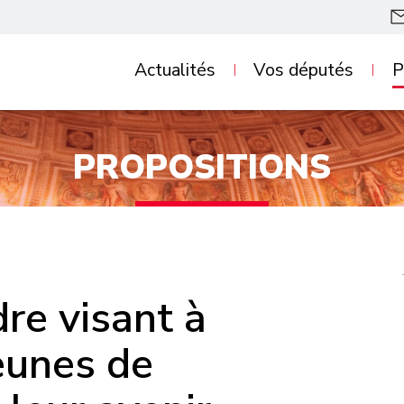
Questions au
Pro
Actualités
Vos députés
P
gouvernement
Pro
Lettre des députés
rés
PROPOSITIONS
Communiqués de
Nos
presse
par
Dans la presse
Nos
dan
re visant à
eunes de