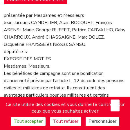
présentée par Mesdames et Messieurs
Jean-Jacques CANDELIER, Alain BOCQUET, François
ASENSI, Marie-George BUFFET, Patrice CARVALHO, Gaby
CHARROUX, André CHASSAIGNE, Marc DOLEZ,
Jacqueline FRAYSSE et Nicolas SANSU,
député-e-s.
EXPOSÉ DES MOTIFS
Mesdames, Messieurs,
Les bénéfices de campagne sont une bonification
d’ancienneté prévue par l’article L. 12 du code des pensions
civiles et militaires de retraite. Ils constituent des
avantages particuliers pour les militaires et certains
fonctionnaires civils. L’attribution de la campagne double
X
Mas
Ce site utilise des cookies et vous donne le contrôle sur
signifie que chaque jour de service effectué compte pour
ceux que vous souhaitez activer
trois jours dans le calcul de la pension.
Tout accepter
Tout refuser
Personnaliser
La loi n° 99-882 du 18 octobre 1999 a substitué à