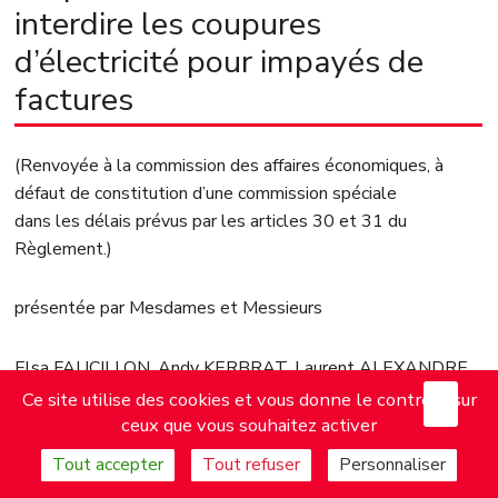
interdire les coupures
d’électricité pour impayés de
factures
(Renvoyée à la commission des affaires économiques, à
défaut de constitution d’une commission spéciale
dans les délais prévus par les articles 30 et 31 du
Règlement.)
présentée par Mesdames et Messieurs
Elsa FAUCILLON, Andy KERBRAT, Laurent ALEXANDRE,
X
Mas
Andrée TAURINYA, Jean‑François COULOMME, Louis
Ce site utilise des cookies et vous donne le contrôle sur
BOYARD, Adrien QUATENNENS, Perceval GAILLARD,
ceux que vous souhaitez activer
Élise LEBOUCHER, Arnaud LE GALL, Clémentine AUTAIN,
Tout accepter
Tout refuser
Personnaliser
Hadrien CLOUET, Ersilia SOUDAIS, Aurélien SAINTOUL,