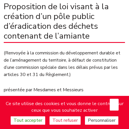
Proposition de loi visant à la
création d’un pôle public
d’éradication des déchets
contenant de l’amiante
(Renvoyée à la commission du développement durable et
de l’aménagement du territoire, à défaut de constitution
d’une commission spéciale dans les délais prévus par les
articles 30 et 31 du Règlement.)
présentée par Mesdames et Messieurs
X
Mas
Ce site utilise des cookies et vous donne le contrôle sur
Pierre DHARRÉVILLE, Moetai BROTHERSON, Alain
ceux que vous souhaitez activer
BRUNEEL, Marie‑George BUFFET, André CHASSAIGNE,
Jean‑Paul DUFRÈGNE, Elsa FAUCILLON, Sébastien
Tout accepter
Tout refuser
Personnaliser
JUMEL, Manuéla KÉCLARD–MONDÉSIR, Karine LEBON,