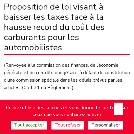
Proposition de loi visant à
baisser les taxes face à la
hausse record du coût des
carburants pour les
automobilistes
(Renvoyée à la commission des finances, de l’économie
générale et du contrôle budgétaire, à défaut de constitution
d’une commission spéciale dans les délais prévus par les
articles 30 et 31 du Règlement.)
présentée par Mesdames et Messieurs
X
Mas
Ce site utilise des cookies et vous donne le contrôle sur
ceux que vous souhaitez activer
Alain BRUNEEL, Moetai BROTHERSON, Marie‑George
Tout accepter
Tout refuser
Personnaliser
BUFFET, André CHASSAIGNE, Pierre DHARRÉVILLE,