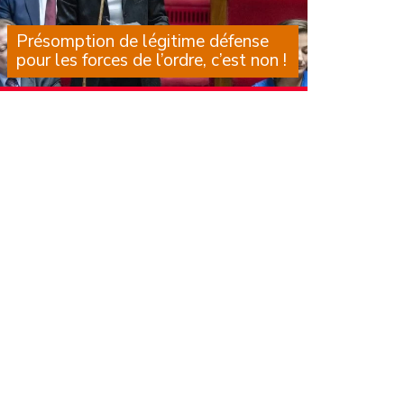
Présomption de légitime défense
pour les forces de l’ordre, c’est non !
Il est des textes dont on sait, au moment
même où on les examine, qu’ils laisseront une
trace dans notre droit, mais aussi dans des
corps et dans les larmes de mères, de pères,
d’amis. Des textes (…)