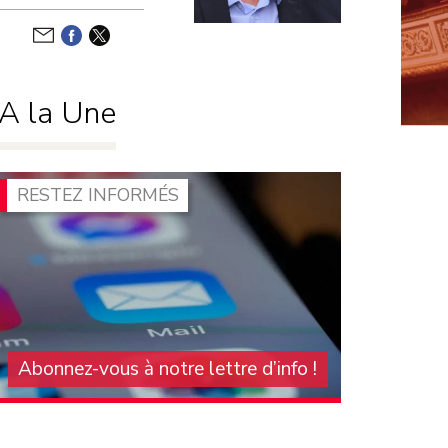
Développement
durable
Motions de
censure
A la Une
Défense nationale
Niches
parlementaires
Finances
RESTEZ INFORMÉS
Lois
Abonnez-vous à notre lettre d’info !
Pour vous tenir au courant de l'actualité du
groupe communiste à l'Assemblée nationale,
abonnez-vous à notre lettre d'information