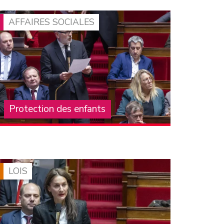
mensuelle. On compte sur vous pour la faire
connaître et la diffuser !
AFFAIRES SOCIALES
Protection des enfants
La crise structurelle de la protection de
l’enfance, que subissent les enfants, leurs
familles, les professionnels et les associations
qui les accompagnent, est largement
documentée depuis de (…)
LOIS