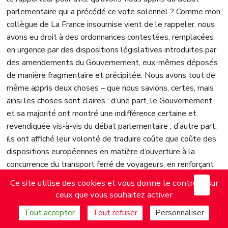
parlementaire qui a précédé ce vote solennel ? Comme mon
collègue de La France insoumise vient de le rappeler, nous
avons eu droit à des ordonnances contestées, remplacées
en urgence par des dispositions législatives introduites par
des amendements du Gouvernement, eux-mêmes déposés
de manière fragmentaire et précipitée. Nous avons tout de
même appris deux choses – que nous savions, certes, mais
ainsi les choses sont claires : d’une part, le Gouvernement
et sa majorité ont montré une indifférence certaine et
revendiquée vis-à-vis du débat parlementaire ; d’autre part,
ils ont affiché leur volonté de traduire coûte que coûte des
dispositions européennes en matière d’ouverture à la
concurrence du transport ferré de voyageurs, en renforçant
leur caractère libéral et antisocial.
X
Mas
Ce site utilise des cookies et vous donne le contrôle sur
ceux que vous souhaitez activer
C’est désormais là votre marque de fabrique, et vous l’avez
Tout accepter
Tout refuser
Personnaliser
à nouveau démontré ces dernières heures, toujours dans le