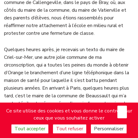
commune de Callengeville, dans le pays de Bray, où, aux
côtés du maire de la commune, du maire de Vatierville et
des parents d’élèves, nous étions rassemblés pour
réaffirmer notre attachement à l’école en milieu rural et
protester contre une fermeture de classe.
Quelques heures après, je recevais un texto du maire de
Criel-sur-Mer, une autre jolie commune de ma
circonscription, qui a toutes les peines du monde à obtenir
d’Orange le branchement d’une ligne téléphonique dans la
maison de santé pour laquelle il s’est battu pendant
plusieurs années. En arrivant à Paris, quelques heures plus
tard, c’est le maire de la commune de Beaussault qui m’a
contacté : il est préoccupé par l’avenir d’une entreprise de
X
Mas
Ce site utilise des cookies et vous donne le contrôle sur
sa commune, bousculée par des injonctions contradictoires
ceux que vous souhaitez activer
de la direction régionale de l’environnement, de
l’aménagement et du logement (Dreal).
Tout accepter
Tout refuser
Personnaliser