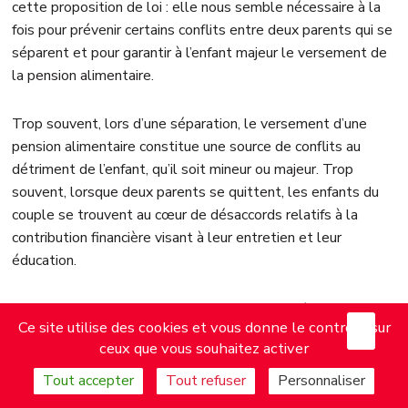
cette proposition de loi : elle nous semble nécessaire à la
fois pour prévenir certains conflits entre deux parents qui se
séparent et pour garantir à l’enfant majeur le versement de
la pension alimentaire.
Trop souvent, lors d’une séparation, le versement d’une
pension alimentaire constitue une source de conflits au
détriment de l’enfant, qu’il soit mineur ou majeur. Trop
souvent, lorsque deux parents se quittent, les enfants du
couple se trouvent au cœur de désaccords relatifs à la
contribution financière visant à leur entretien et leur
éducation.
Nous soutenons donc le dispositif de l’intermédiation
X
Mas
Ce site utilise des cookies et vous donne le contrôle sur
financière, pour deux raisons. Il permet, en premier lieu,
ceux que vous souhaitez activer
d’apaiser la relation entre les parents en déléguant la
perception et le versement des pensions à l’Aripa. En
Tout accepter
Tout refuser
Personnaliser
second lieu, il sécurise le versement de la pension