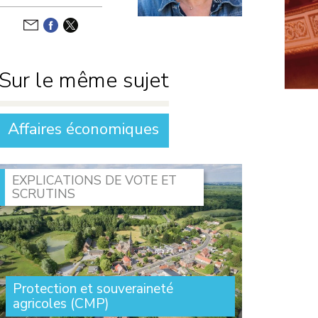
Développement
durable
Motions de
censure
Sur le même sujet
Défense nationale
Niches
parlementaires
Finances
Affaires économiques
Lois
EXPLICATIONS DE VOTE ET
SCRUTINS
Protection et souveraineté
agricoles (CMP)