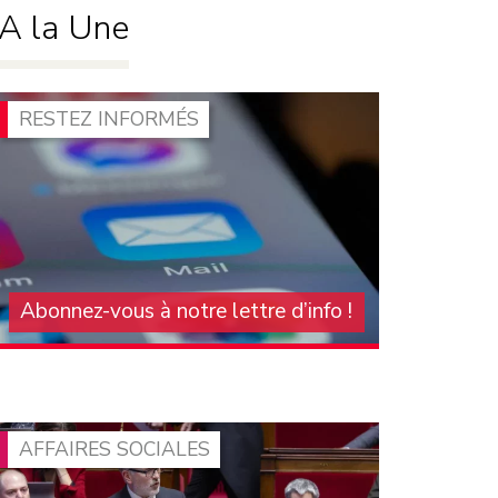
A la Une
RESTEZ INFORMÉS
Abonnez-vous à notre lettre d’info !
Pour vous tenir au courant de l'actualité du
groupe communiste à l'Assemblée nationale,
abonnez-vous à notre lettre d'information
mensuelle. On compte sur vous pour la faire
connaître et la diffuser !
AFFAIRES SOCIALES