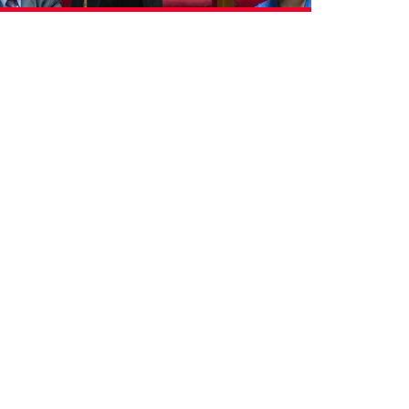
Il est des textes dont on sait, au moment
même où on les examine, qu’ils laisseront une
trace dans notre droit, mais aussi dans des
corps et dans les larmes de mères, de pères,
d’amis. Des textes (…)