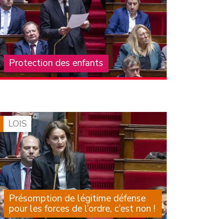
Protection des enfants
La crise structurelle de la protection de
l’enfance, que subissent les enfants, leurs
familles, les professionnels et les associations
qui les accompagnent, est largement
documentée depuis de (…)
LOIS
Présomption de légitime défense
pour les forces de l’ordre, c’est non !