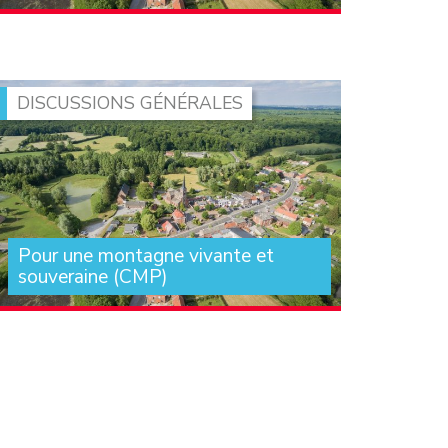
Quelles urgences agricoles devraient nous
réunir aujourd’hui ? Garantir enfin à nos
agriculteurs des prix (…)
DISCUSSIONS GÉNÉRALES
Pour une montagne vivante et
souveraine (CMP)
Je voudrais d’abord saluer le travail que M. le
rapporteur, Jean-Pierre Vigier, et les élus
de (…)