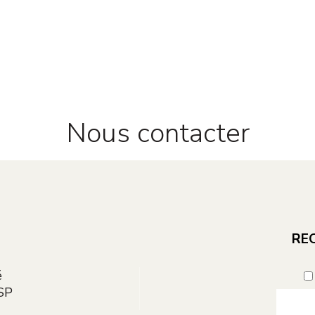
Nous contacter
E
REC
é
SP