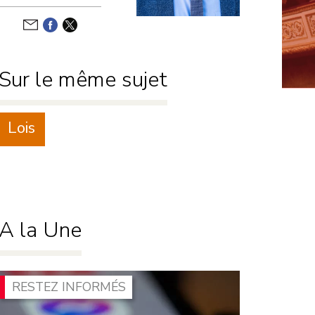
Développement
durable
Motions de
censure
Sur le même sujet
Défense nationale
Niches
parlementaires
Finances
Lois
Lois
A la Une
RESTEZ INFORMÉS