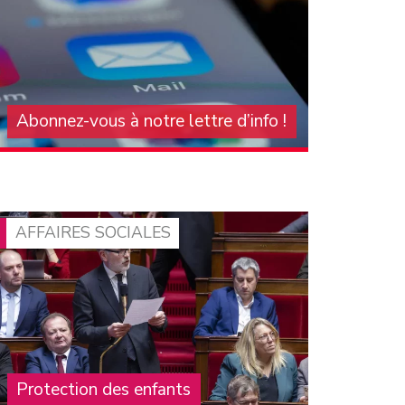
Abonnez-vous à notre lettre d’info !
Pour vous tenir au courant de l'actualité du
groupe communiste à l'Assemblée nationale,
abonnez-vous à notre lettre d'information
mensuelle. On compte sur vous pour la faire
connaître et la diffuser !
AFFAIRES SOCIALES
Protection des enfants