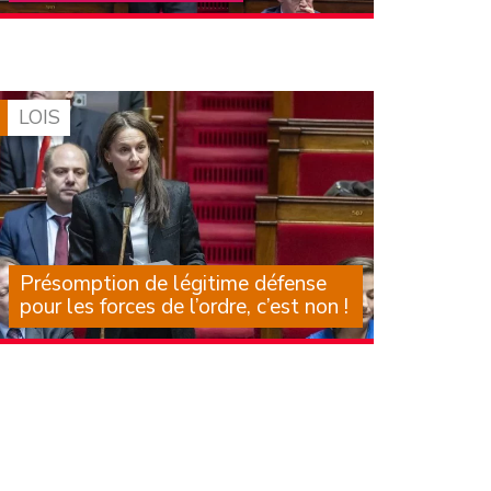
La crise structurelle de la protection de
l’enfance, que subissent les enfants, leurs
familles, les professionnels et les associations
qui les accompagnent, est largement
documentée depuis de (…)
LOIS
Présomption de légitime défense
pour les forces de l’ordre, c’est non !
Il est des textes dont on sait, au moment
même où on les examine, qu’ils laisseront une
trace dans notre droit, mais aussi dans des
corps et dans les larmes de mères, de pères,
d’amis. Des textes (…)