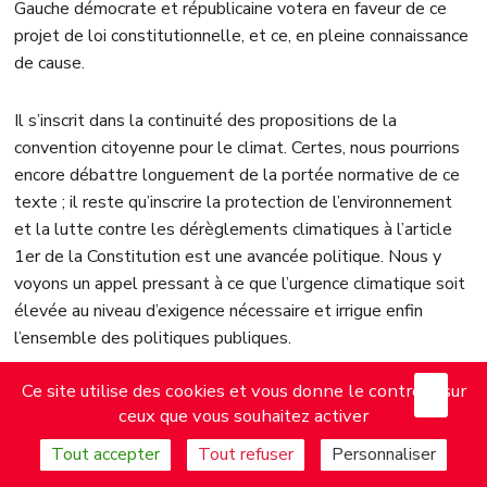
Gauche démocrate et républicaine votera en faveur de ce
projet de loi constitutionnelle, et ce, en pleine connaissance
de cause.
Il s’inscrit dans la continuité des propositions de la
convention citoyenne pour le climat. Certes, nous pourrions
encore débattre longuement de la portée normative de ce
texte ; il reste qu’inscrire la protection de l’environnement
et la lutte contre les dérèglements climatiques à l’article
1er de la Constitution est une avancée politique. Nous y
voyons un appel pressant à ce que l’urgence climatique soit
élevée au niveau d’exigence nécessaire et irrigue enfin
l’ensemble des politiques publiques.
X
Mas
Ce site utilise des cookies et vous donne le contrôle sur
Nous avions proposé au cours des débats de reprendre la
ceux que vous souhaitez activer
proposition de modification du préambule de la
Constitution, bien vite rejetée par le chef de l’État en juin
Tout accepter
Tout refuser
Personnaliser
dernier. Quel était l’enjeu de cette modification ? Tout