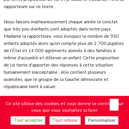
rapporteure sur ce texte.
Nous faisons malheureusement chaque année le constat
que très peu d’enfants sont adoptés dans notre pays.
Madame la rapporteure, vous évoquez le nombre de 950
enfants adoptés alors qu’on compte plus de 2 700 pupilles
de l’État et 14 000 agréments donnés à des familles à
même d’accueillir et d’élever un enfant. Cette proposition
de loi tente d’apporter des réponses à cette situation
humainement inacceptable ; elle contient plusieurs
avancées, que le groupe de la Gauche démocrate et
républicaine tient à saluer.
Tout d’abord, nous partageons la conviction qu’il n’existe
X
Mas
Ce site utilise des cookies et vous donne le contrôle sur
pas un seul modèle familial dans notre société, mais des
ceux que vous souhaitez activer
familles plurielles, toutes garantes de stabilité et de
Tout accepter
Tout refuser
Personnaliser
protection pour des enfants. L’ouverture du droit à