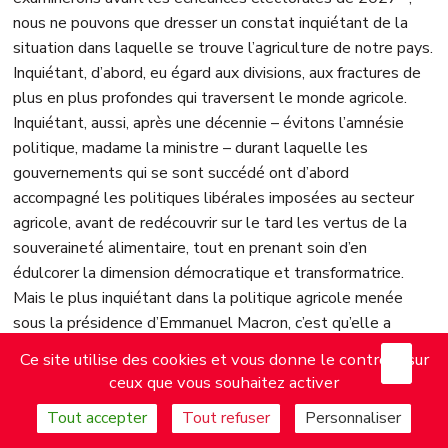
nous ne pouvons que dresser un constat inquiétant de la
situation dans laquelle se trouve l’agriculture de notre pays.
Inquiétant, d’abord, eu égard aux divisions, aux fractures de
plus en plus profondes qui traversent le monde agricole.
Inquiétant, aussi, après une décennie –⁠ évitons l’amnésie
politique, madame la ministre – durant laquelle les
gouvernements qui se sont succédé ont d’abord
accompagné les politiques libérales imposées au secteur
agricole, avant de redécouvrir sur le tard les vertus de la
souveraineté alimentaire, tout en prenant soin d’en
édulcorer la dimension démocratique et transformatrice.
Mais le plus inquiétant dans la politique agricole menée
sous la présidence d’Emmanuel Macron, c’est qu’elle a
considérablement retardé l’accompagnement de tous les
X
Mas
Ce site utilise des cookies et vous donne le contrôle sur
agriculteurs français vers une agriculture plus durable ; le
ceux que vous souhaitez activer
plus inquiétant, c’est ce refus constant de doter à nouveau
Tout accepter
Tout refuser
Personnaliser
l’État et l’Union européenne de puissants outils
d’intervention, de régulation et de gestion publique, outils