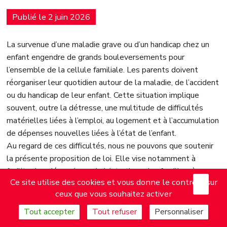
Publié le 2 juin 2026
La survenue d’une maladie grave ou d’un handicap chez un
enfant engendre de grands bouleversements pour
l’ensemble de la cellule familiale. Les parents doivent
réorganiser leur quotidien autour de la maladie, de l’accident
ou du handicap de leur enfant. Cette situation implique
souvent, outre la détresse, une multitude de difficultés
matérielles liées à l’emploi, au logement et à l’accumulation
de dépenses nouvelles liées à l’état de l’enfant.
Au regard de ces difficultés, nous ne pouvons que soutenir
la présente proposition de loi. Elle vise notamment à
faciliter les démarches administratives des familles, à
X
Mas
Ce site utilise des cookies et vous donne le contrôle sur
sécuriser leur situation professionnelle et à mieux les
ceux que vous souhaitez activer
accompagner dans le parcours de soins de leur enfant.
Nous tenons à saluer le travail mené par le rapporteur avec
Tout accepter
Tout refuser
Personnaliser
l’association Eva pour la vie et la fédération Grandir sans