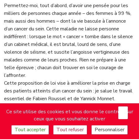
Permettez-moi, tout d’abord, d’avoir une pensée pour les
milliers de personnes chaque année – des femmes à 99 %,
mais aussi des hommes – dont la vie bascule à l’annonce
d’un cancer du sein. Cette maladie ne laisse personne
indifférent : lorsque le mot « cancer » tombe dans le silence
d’un cabinet médical, il est brutal, lourd de sens, d’une
violence de séisme, et suscite l’angoisse vertigineuse des
malades comme de leurs proches. Rien ne prépare à une
telle épreuve ; chacun doit trouver en soi le courage de
l’affronter.
Cette proposition de loi vise à améliorer la prise en charge
des patients atteints d’un cancer du sein : je salue le travail
essentiel de Fabien Roussel et de Yannick Monnet.
Le cancer du sein, le plus répandu en France, laisse s’il est
X
Mas
Ce site utilise des cookies et vous donne le contrôle sur
dépisté tôt de réelles chances de guérison ; en revanche, il
ceux que vous souhaitez activer
marque de façon visible et durable le corps des 60 000
femmes qu’il frappe chaque année. La chimiothérapie
Tout accepter
Tout refuser
Personnaliser
entraîne la chute des cheveux, des cils, des sourcils, fragilise