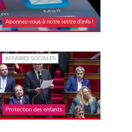
Abonnez-vous à notre lettre d’info !
Pour vous tenir au courant de l'actualité du
groupe communiste à l'Assemblée nationale,
abonnez-vous à notre lettre d'information
mensuelle. On compte sur vous pour la faire
connaître et la diffuser !
AFFAIRES SOCIALES
Protection des enfants
La crise structurelle de la protection de
l’enfance, que subissent les enfants, leurs
familles, les professionnels et les associations