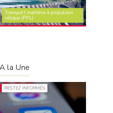
Transport maritime à propulsion
vélique (PPL)
Je vois que M. le ministre des transports n’est
pas parmi nous. Dès l’examen de la loi
d’orientation des (…)
A la Une
RESTEZ INFORMÉS