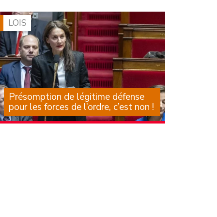
qui les accompagnent, est largement
documentée depuis de (…)
LOIS
Présomption de légitime défense
pour les forces de l’ordre, c’est non !
Il est des textes dont on sait, au moment
même où on les examine, qu’ils laisseront une
trace dans notre droit, mais aussi dans des
corps et dans les larmes de mères, de pères,
d’amis. Des textes (…)