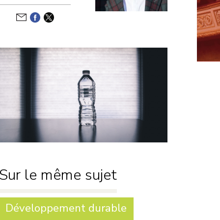
Développement
durable
Motions de
censure
Défense nationale
Niches
parlementaires
Finances
Lois
Sur le même sujet
Développement durable