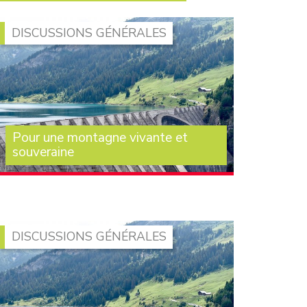
DISCUSSIONS GÉNÉRALES
Pour une montagne vivante et
souveraine
La montagne française est souvent regardée
comme un ensemble homogène. Pourtant, il
n’existe pas une (…)
DISCUSSIONS GÉNÉRALES