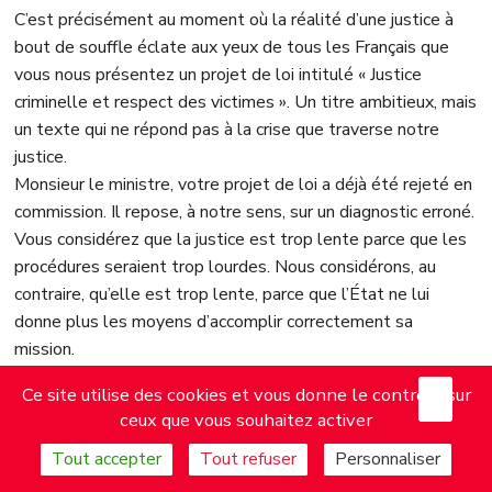
C’est précisément au moment où la réalité d’une justice à
bout de souffle éclate aux yeux de tous les Français que
vous nous présentez un projet de loi intitulé « Justice
criminelle et respect des victimes ». Un titre ambitieux, mais
un texte qui ne répond pas à la crise que traverse notre
justice.
Monsieur le ministre, votre projet de loi a déjà été rejeté en
commission. Il repose, à notre sens, sur un diagnostic erroné.
Vous considérez que la justice est trop lente parce que les
procédures seraient trop lourdes. Nous considérons, au
contraire, qu’elle est trop lente, parce que l’État ne lui
donne plus les moyens d’accomplir correctement sa
mission.
Votre seule réponse consiste à adapter les règles aux
X
Mas
Ce site utilise des cookies et vous donne le contrôle sur
pénuries que vous entretenez. On l’a vu à propos de votre
ceux que vous souhaitez activer
procédure de jugement des crimes reconnus, ce plaider-
coupable criminel, qui a suscité une opposition massive des
Tout accepter
Tout refuser
Personnaliser
magistrats, des avocats, du monde judiciaire. Vous avez