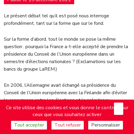
Le présent débat tel qu’il est posé nous interroge
profondément, tant sur la forme que sur le fond.
Sur la forme d’abord, tout le monde se pose la même
question : pourquoi la France a-t-elle accepté de prendre la
présidence du Conseil de l’Union européenne dans un
semestre d’élections nationales ? (Exclamations sur les
bancs du groupe LaREM.)
En 2006, l’Allemagne avait échangé sa présidence du
Conseil de l’Union européenne avec la Finlande afin d’éviter
la concurrence entre les élections et la présidence.
X
Mas
Ce site utilise des cookies et vous donne le contrôle sur
L’arrogance macronienne démontre une fois de plus que
ceux que vous souhaitez activer
Jupiter veut rester au-dessus des règles. Ce mélange des
genres interroge d’ailleurs quant à l’équité de l’élection
Tout accepter
Tout refuser
Personnaliser
présidentielle. La présidence française n’entachera-t-elle