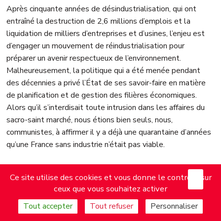
Après cinquante années de désindustrialisation, qui ont
entraîné la destruction de 2,6 millions d’emplois et la
liquidation de milliers d’entreprises et d’usines, l’enjeu est
d’engager un mouvement de réindustrialisation pour
préparer un avenir respectueux de l’environnement.
Malheureusement, la politique qui a été menée pendant
des décennies a privé l’État de ses savoir-faire en matière
de planification et de gestion des filières économiques.
Alors qu’il s’interdisait toute intrusion dans les affaires du
sacro-saint marché, nous étions bien seuls, nous,
communistes, à affirmer il y a déjà une quarantaine d’années
qu’une France sans industrie n’était pas viable.
Désormais, la réindustrialisation a le vent en poupe ; nous
X
Mas
Ce site utilise des cookies et vous donne le contrôle sur
pourrions nous réjouir de cette évolution, si vous ne vous
ceux que vous souhaitez activer
contentiez pas de la brandir comme un slogan. Car c’est bien
Tout accepter
Tout refuser
Personnaliser
à cela que ressemble votre politique industrielle, menée à
coups de projet de loi « industrie verte », de sommets