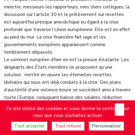
ministre, messieurs les rapporteurs, mes chers collègues, la
discussion sur l’article 30 et le prélèvement sur recettes
est aujourd’hui presque anecdotique eu égard à la crise
profonde que traverse l’Union européenne. Elle est en effet
au pied du mur. La crise financière fait rage et les
gouvernements européens apparaissent comme
terriblement dépassés.
Le sommet européen d’hier en est la preuve éclatante. Les
dirigeants des États membres ne proposent qu’une
solution : mettre en œuvre les éternelles recettes
libérales qui nous ont déjà conduits à la crise. Des plans
d’austérité d’une violence inouïe se succèdent ainsi à travers
toute l’Europe, conjuguant baisse des salaires, réduction
des services publics, relèvement de l’âge de départ à la
X
Mas
Ce site utilise des cookies et vous donne le contrôle sur
retraite et privatisations.
ceux que vous souhaitez activer
Les conséquences sont brutales pour les citoyens
Tout accepter
Tout refuser
Personnaliser
européens. Les chiffres parlent d’eux-mêmes : selon
Eurostat, en 2010, 23 millions d’entre eux sont au