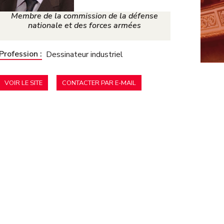
Développement
Membre de la commission de la défense
durable
Motions de
nationale et des forces armées
censure
Profession :
Défense nationale
Dessinateur industriel
Niches
parlementaires
VOIR LE SITE
CONTACTER PAR E-MAIL
Finances
Lois