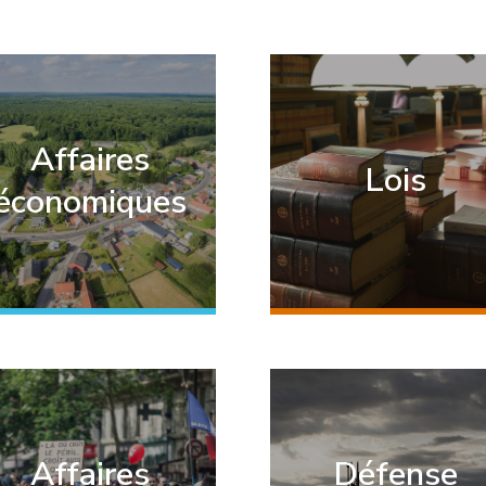
Affaires
Lois
économiques
Affaires
Défense