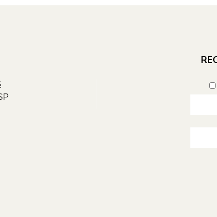
E
REC
é
SP