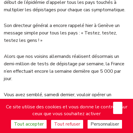
début de l’épidémie d’appeler tous les pays touchés à
multiplier les dépistages pour chaque cas symptomatique.
Son directeur général a encore rappelé hier à Genève un
message simple pour tous les pays : « Testez, testez,
testez les gens ! »
Alors que nos voisins allemands réalisent désormais un
demi-million de tests de dépistage par semaine, la France
n’en effectuait encore la semaine dernière que 5 000 par
jour.
Vous avez semblé, samedi dernier, vouloir opérer un
changement de stratégie en annonçant la commande
X
Mas
Ce site utilise des cookies et vous donne le contrôle sur
massive de tests sérologiques dans l’espoir de pouvoir
ceux que vous souhaitez activer
pratiquer quelque 100 000 tests par jour d’ici à la fin du
Tout accepter
Tout refuser
Personnaliser
mois de juin.