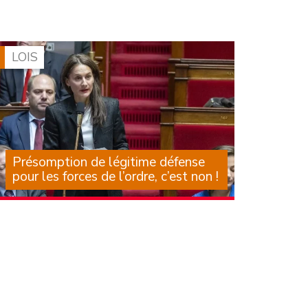
l’enfance, que subissent les enfants, leurs
familles, les professionnels et les associations
qui les accompagnent, est largement
documentée depuis de (…)
LOIS
Présomption de légitime défense
pour les forces de l’ordre, c’est non !
Il est des textes dont on sait, au moment
même où on les examine, qu’ils laisseront une
trace dans notre droit, mais aussi dans des
corps et dans les larmes de mères, de pères,
d’amis. Des textes (…)