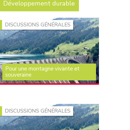
Développement durable
DISCUSSIONS GÉNÉRALES
Pour une montagne vivante et
souveraine
La montagne française est souvent regardée
comme un ensemble homogène. Pourtant, il
n’existe pas une (…)
DISCUSSIONS GÉNÉRALES