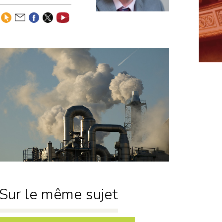
Développement
durable
Motions de
censure
Défense nationale
Niches
parlementaires
Finances
Lois
Sur le même sujet