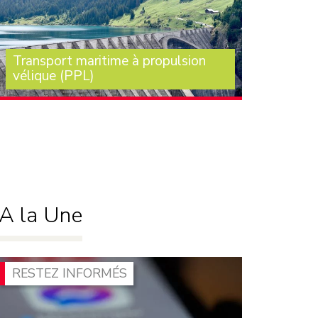
Transport maritime à propulsion
vélique (PPL)
Je vois que M. le ministre des transports n’est
pas parmi nous. Dès l’examen de la loi
d’orientation des (…)
A la Une
RESTEZ INFORMÉS