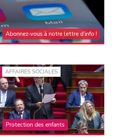
Abonnez-vous à notre lettre d’info !
Pour vous tenir au courant de l'actualité du
groupe communiste à l'Assemblée nationale,
abonnez-vous à notre lettre d'information
mensuelle. On compte sur vous pour la faire
connaître et la diffuser !
AFFAIRES SOCIALES
Protection des enfants
La crise structurelle de la protection de