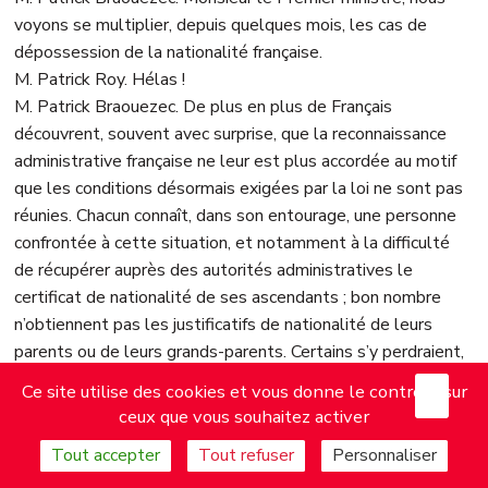
voyons se multiplier, depuis quelques mois, les cas de
dépossession de la nationalité française.
M. Patrick Roy. Hélas !
M. Patrick Braouezec. De plus en plus de Français
découvrent, souvent avec surprise, que la reconnaissance
administrative française ne leur est plus accordée au motif
que les conditions désormais exigées par la loi ne sont pas
réunies. Chacun connaît, dans son entourage, une personne
confrontée à cette situation, et notamment à la difficulté
de récupérer auprès des autorités administratives le
certificat de nationalité de ses ascendants ; bon nombre
n’obtiennent pas les justificatifs de nationalité de leurs
parents ou de leurs grands-parents. Certains s’y perdraient,
y compris parmi les plus hauts placés... à commencer par
X
Mas
Ce site utilise des cookies et vous donne le contrôle sur
notre Président de la République !
ceux que vous souhaitez activer
Ainsi, le simple fait d’être né hors du territoire français ou
Tout accepter
Tout refuser
Personnaliser
même d’avoir des parents ou des grands-parents nés à
l’étranger peut suffire pour revoir complètement le statut