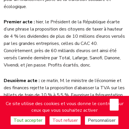
écologique.
Premier acte :
hier, le Président de la République écarte
d’une phrase la proposition des citoyens de taxer à hauteur
de 4 % les dividendes de plus de 10 millions d’euros versés
par les grandes entreprises, celles du CAC 40.
Concrètement, près de 60 milliards d’euros ont ainsi été
versés l’année dernière par Total, Lafarge, Sanofi, Danone,
Vivendi, et j’en passe. Profits écartés, donc.
Deuxième acte :
ce matin, M. le ministre de l’économie et
des finances rejette la proposition d’abaisser la TVA sur les
billets de train de 10 % à 5,5 %. Favoriser la fréquentation
accrue du ferroviaire, pour vous, c’est non. Circulez, il n’y a
X
Mas
Ce site utilise des cookies et vous donne le contrôle sur
rien à voir ! Tenez, puisqu’on parle de ferroviaire, une
ceux que vous souhaitez activer
parenthèse : avec 2 milliards d’euros de recettes annuelles
Tout accepter
Tout refuser
Personnaliser
sur les dividendes, on financerait le plan d’investissement