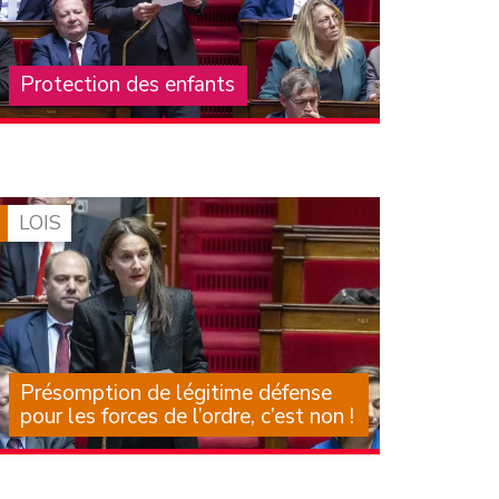
Protection des enfants
La crise structurelle de la protection de
l’enfance, que subissent les enfants, leurs
familles, les professionnels et les associations
qui les accompagnent, est largement
documentée depuis de (…)
LOIS
Présomption de légitime défense
pour les forces de l’ordre, c’est non !
Il est des textes dont on sait, au moment
même où on les examine, qu’ils laisseront une
trace dans notre droit, mais aussi dans des