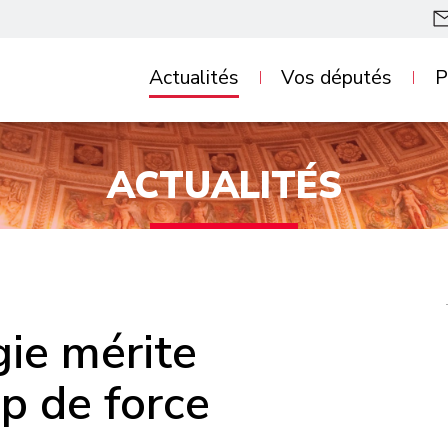
Questions au
Pro
Actualités
Vos députés
P
gouvernement
Pro
Lettre des députés
rés
ACTUALITÉS
Communiqués de
Nos
presse
par
Dans la presse
Nos
dan
gie mérite
p de force