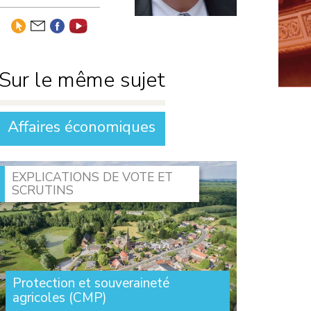
Développement
durable
Motions de
censure
Sur le même sujet
Défense nationale
Niches
parlementaires
Finances
Affaires économiques
Lois
EXPLICATIONS DE VOTE ET
SCRUTINS
Protection et souveraineté
agricoles (CMP)