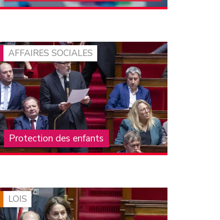
Pour vous tenir au courant de l'actualité du
groupe communiste à l'Assemblée nationale,
abonnez-vous à notre lettre d'information
mensuelle. On compte sur vous pour la faire
connaître et la diffuser !
AFFAIRES SOCIALES
Protection des enfants
La crise structurelle de la protection de
l’enfance, que subissent les enfants, leurs
familles, les professionnels et les associations
qui les accompagnent, est largement
documentée depuis de (…)
LOIS