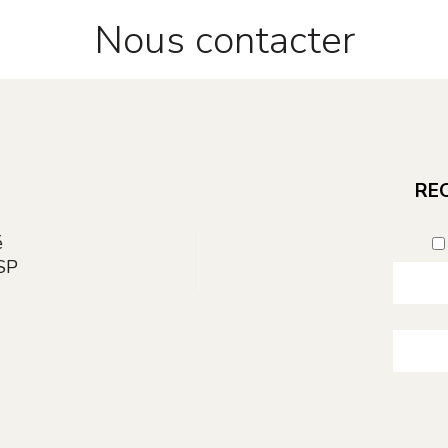
Nous contacter
E
REC
é
SP