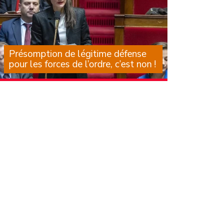
Présomption de légitime défense
pour les forces de l’ordre, c’est non !
Il est des textes dont on sait, au moment
même où on les examine, qu’ils laisseront une
trace dans notre droit, mais aussi dans des
corps et dans les larmes de mères, de pères,
d’amis. Des textes (…)