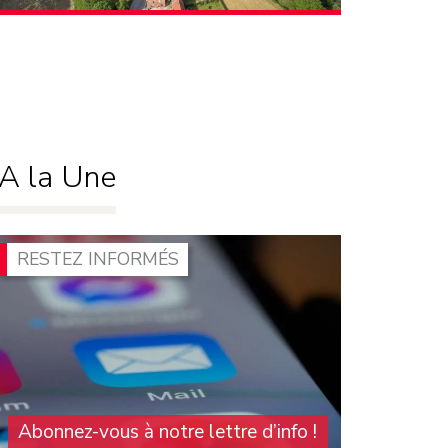
Quelles urgences agricoles devraient nous
réunir aujourd’hui ? Garantir enfin à nos
agriculteurs des prix (…)
A la Une
RESTEZ INFORMÉS
Abonnez-vous à notre lettre d’info !