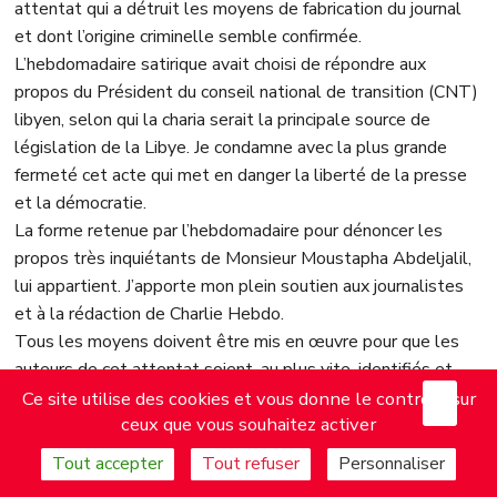
attentat qui a détruit les moyens de fabrication du journal
et dont l’origine criminelle semble confirmée.
L’hebdomadaire satirique avait choisi de répondre aux
propos du Président du conseil national de transition (CNT)
libyen, selon qui la charia serait la principale source de
législation de la Libye. Je condamne avec la plus grande
fermeté cet acte qui met en danger la liberté de la presse
et la démocratie.
La forme retenue par l’hebdomadaire pour dénoncer les
propos très inquiétants de Monsieur Moustapha Abdeljalil,
lui appartient. J’apporte mon plein soutien aux journalistes
et à la rédaction de Charlie Hebdo.
Tous les moyens doivent être mis en œuvre pour que les
auteurs de cet attentat soient, au plus vite, identifiés et
X
Mas
condamnés, de sorte à ce que ce geste criminel ne soit
Ce site utilise des cookies et vous donne le contrôle sur
ceux que vous souhaitez activer
aucunement l’occasion d’amalgames ou de nouvelles
stigmatisations.
Tout accepter
Tout refuser
Personnaliser