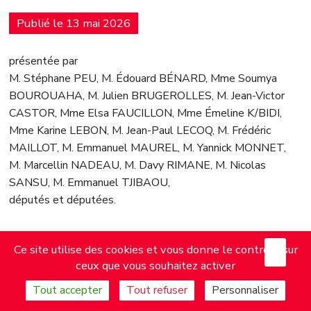
Publié le 13 mai 2026
présentée par
M. Stéphane PEU, M. Édouard BÉNARD, Mme Soumya
BOUROUAHA, M. Julien BRUGEROLLES, M. Jean-Victor
CASTOR, Mme Elsa FAUCILLON, Mme Émeline K/BIDI,
Mme Karine LEBON, M. Jean-Paul LECOQ, M. Frédéric
MAILLOT, M. Emmanuel MAUREL, M. Yannick MONNET,
M. Marcellin NADEAU, M. Davy RIMANE, M. Nicolas
SANSU, M. Emmanuel TJIBAOU,
députés et députées.
– 1 –
X
Mas
Ce site utilise des cookies et vous donne le contrôle sur
EXPOSÉ DES MOTIFS
ceux que vous souhaitez activer
Tout accepter
Tout refuser
Personnaliser
Mesdames, Messieurs,