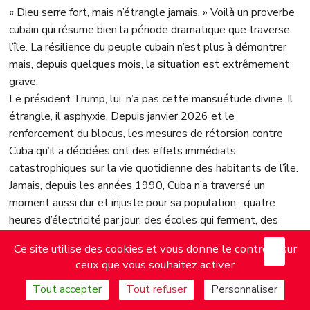
« Dieu serre fort, mais n’étrangle jamais. » Voilà un proverbe
cubain qui résume bien la période dramatique que traverse
l’île. La résilience du peuple cubain n’est plus à démontrer
mais, depuis quelques mois, la situation est extrêmement
grave.
Le président Trump, lui, n’a pas cette mansuétude divine. Il
étrangle, il asphyxie. Depuis janvier 2026 et le
renforcement du blocus, les mesures de rétorsion contre
Cuba qu’il a décidées ont des effets immédiats
catastrophiques sur la vie quotidienne des habitants de l’île.
Jamais, depuis les années 1990, Cuba n’a traversé un
moment aussi dur et injuste pour sa population : quatre
heures d’électricité par jour, des écoles qui ferment, des
hôpitaux à l’arrêt, l’outil industriel qui fonctionne au ralenti ;
X
Mas
Ce site utilise des cookies et vous donne le contrôle sur
Cuba voit la mortalité infantile exploser, ce qui n’a jamais
ceux que vous souhaitez activer
été le cas depuis soixante ans. Les États-Unis ont réactivé
toutes les mesures que leur permettent les lois sur le
Tout accepter
Tout refuser
Personnaliser
blocus. Trump ne cache plus son objectif : après le