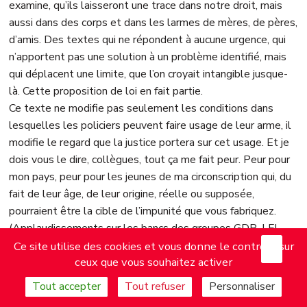
examine, qu’ils laisseront une trace dans notre droit, mais
aussi dans des corps et dans les larmes de mères, de pères,
d’amis. Des textes qui ne répondent à aucune urgence, qui
n’apportent pas une solution à un problème identifié, mais
qui déplacent une limite, que l’on croyait intangible jusque-
là. Cette proposition de loi en fait partie.
Ce texte ne modifie pas seulement les conditions dans
lesquelles les policiers peuvent faire usage de leur arme, il
modifie le regard que la justice portera sur cet usage. Et je
dois vous le dire, collègues, tout ça me fait peur. Peur pour
mon pays, peur pour les jeunes de ma circonscription qui, du
fait de leur âge, de leur origine, réelle ou supposée,
pourraient être la cible de l’impunité que vous fabriquez.
(Applaudissements sur les bancs des groupes GDR, LFI-
X
Mas
NFP, SOC et EcoS.) Je pense, comme la présidente de la
Ce site utilise des cookies et vous donne le contrôle sur
ceux que vous souhaitez activer
Ligue des droits de l’homme, que votre texte, monsieur le
ministre, est une fabrique d’impunité.
Tout accepter
Tout refuser
Personnaliser
Jusqu’à présent, lorsqu’une personne mourait sous les