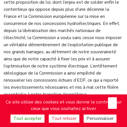
cette proposition de loi, dont l’enjeu est de solder enfin le
contentieux qui oppose depuis plus d’une décennie la
France et la Commission européenne sur la mise en
concurrence de nos concessions hydroélectriques. En effet,
depuis la libéralisation des marchés nationaux de
l’électricité, la Commission a voulu sans cesse nous imposer
un véritable démembrement de l’exploitation publique de
nos grands barrages, au détriment de notre souveraineté
ainsi que de notre capacité à fixer les prix et à assurer
l’optimisation de notre système électrique. L’entêtement
idéologique de la Commission a ainsi empêché de
renouveler les concessions échues d’EDF, ce qui a reporté
les investissements nécessaires et mis à mal cette filière
essentielle à notre transition énergétique.
X
Mas
Le texte qui nous est proposé résulte effectivement d’un
Ce site utilise des cookies et vous donne le contrôle sur
ceux que vous souhaitez activer
compromis. Or, comme tout compromis, il n’est pas exempt
d’insuffisances et suscite des inquiétudes, puisqu’il reprend
Tout accepter
Tout refuser
Personnaliser
à son compte le schéma en trois volets qui figure dans